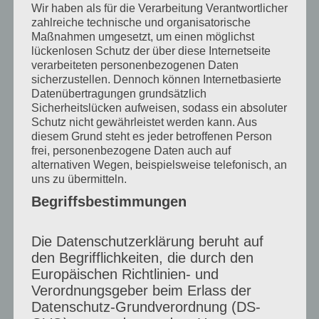
Bovie
Wir haben als für die Verarbeitung Verantwortlicher
zahlreiche technische und organisatorische
Maßnahmen umgesetzt, um einen möglichst
lückenlosen Schutz der über diese Internetseite
Mein aktuelles Kunstprojekt beinhaltet
verarbeiteten personenbezogenen Daten
sicherzustellen. Dennoch können Internetbasierte
Künstlerportraits im Kreis Viersen: Norbert
Datenübertragungen grundsätzlich
Bovie Als Fotografin begleite ich
Sicherheitslücken aufweisen, sodass ein absoluter
Schutz nicht gewährleistet werden kann. Aus
Künstler:innen im Moment des Schaffens
diesem Grund steht es jeder betroffenen Person
frei, personenbezogene Daten auch auf
und halte fest, was zwischen Idee und
alternativen Wegen, beispielsweise telefonisch, an
fertigem Werk passiert. Die Serie enthält
uns zu übermitteln.
Begriffsbestimmungen
Bilder des kreativen Prozesses und einige
Interviewfragen an den jeweiligen
Die Datenschutzerklärung beruht auf
Künstler. Bei der Künstlerbörse am 27. und
den Begrifflichkeiten, die durch den
Europäischen Richtlinien- und
28. Juni 2026 kann man die…
Verordnungsgeber beim Erlass der
Kunstprojekt
weiterlesen
Datenschutz-Grundverordnung (DS-