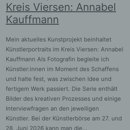
identifizierbaren natürlichen Person
Kreis Viersen: Annabel
zugewiesen werden.
Kauffmann
g) Verantwortlicher oder für die
Verarbeitung Verantwortlicher
Mein aktuelles Kunstprojekt beinhaltet
Künstlerportraits im Kreis Viersen: Annabel
Verantwortlicher oder für die
Kauffmann Als Fotografin begleite ich
Verarbeitung Verantwortlicher ist die
natürliche oder juristische Person,
Künstler:innen im Moment des Schaffens
Behörde, Einrichtung oder andere
und halte fest, was zwischen Idee und
Stelle, die allein oder gemeinsam mit
anderen über die Zwecke und Mittel
fertigem Werk passiert. Die Serie enthält
der Verarbeitung von
Bilder des kreativen Prozesses und einige
personenbezogenen Daten
entscheidet. Sind die Zwecke und
Interviewfragen an den jeweiligen
Mittel dieser Verarbeitung durch das
Künstler. Bei der Künstlerbörse am 27. und
Unionsrecht oder das Recht der
28. Juni 2026 kann man die…
Mitgliedstaaten vorgegeben, so kann