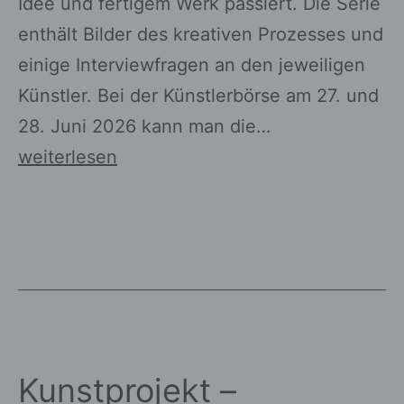
Idee und fertigem Werk passiert. Die Serie
enthält Bilder des kreativen Prozesses und
einige Interviewfragen an den jeweiligen
Künstler. Bei der Künstlerbörse am 27. und
28. Juni 2026 kann man die…
Kunstprojekt
weiterlesen
–
Künstlerportraits
im
Kreis
Viersen:
Alexandra
Nöhles
Kunstprojekt –