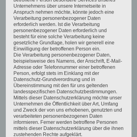
Künstler. Bei der Künstlerbörse am 27. und
Unternehmens über unsere Internetseite in
28. Juni 2026 kann man die…
Anspruch nehmen möchte, könnte jedoch eine
Verarbeitung personenbezogener Daten
Kunstprojekt
weiterlesen
erforderlich werden. Ist die Verarbeitung
personenbezogener Daten erforderlich und
–
besteht für eine solche Verarbeitung keine
Künstlerportraits
gesetzliche Grundlage, holen wir generell eine
Einwilligung der betroffenen Person ein.
im
Die Verarbeitung personenbezogener Daten,
beispielsweise des Namens, der Anschrift, E-Mail-
Kreis
Adresse oder Telefonnummer einer betroffenen
Person, erfolgt stets im Einklang mit der
Viersen:
Datenschutz-Grundverordnung und in
Brigitte
Übereinstimmung mit den für uns geltenden
landesspezifischen Datenschutzbestimmungen.
Schmitz
Mittels dieser Datenschutzerklärung möchte unser
Kunstprojekt –
Unternehmen die Öffentlichkeit über Art, Umfang
und Zweck der von uns erhobenen, genutzten und
Künstlerportraits im
verarbeiteten personenbezogenen Daten
informieren. Ferner werden betroffene Personen
Kreis Viersen: Norbert
mittels dieser Datenschutzerklärung über die ihnen
zustehenden Rechte aufgeklärt.