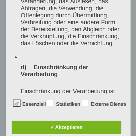
Veränderung, das Auslesen, das
und halte fest, was zwischen Idee und
Abfragen, die Verwendung, die
Offenlegung durch Übermittlung,
fertigem Werk passiert. Die Serie enthält
Verbreitung oder eine andere Form
Bilder des kreativen Prozesses und einige
der Bereitstellung, den Abgleich oder
die Verknüpfung, die Einschränkung,
Interviewfragen an den jeweiligen
das Löschen oder die Vernichtung.
Künstler. Bei der Künstlerbörse am 27. und
28. Juni 2026 kann man die…
d) Einschränkung der
Kunstprojekt
weiterlesen
Verarbeitung
–
Künstlerportraits
Einschränkung der Verarbeitung ist
die Markierung gespeicherter
im
Essenziell
Statistiken
Externe Dienste
personenbezogener Daten mit dem
Kreis
Ziel, ihre künftige Verarbeitung
einzuschränken.
Viersen:
✓ Akzeptieren
Klaus