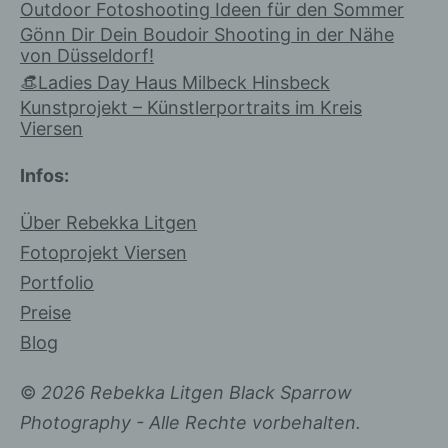
Outdoor Fotoshooting Ideen für den Sommer
Willensbekundung in Form einer
Gönn Dir Dein Boudoir Shooting in der Nähe
Erklärung oder einer sonstigen
von Düsseldorf!
eindeutigen bestätigenden Handlung,
👒Ladies Day Haus Milbeck Hinsbeck
mit der die betroffene Person zu
Kunstprojekt – Künstlerportraits im Kreis
verstehen gibt, dass sie mit der
Viersen
Verarbeitung der sie betreffenden
personenbezogenen Daten
Infos:
einverstanden ist.
Über Rebekka Litgen
Fotoprojekt Viersen
Name und Anschrift des für die
Verarbeitung Verantwortlichen
Portfolio
Preise
Verantwortlicher im Sinne der
Blog
Datenschutz-Grundverordnung,
sonstiger in den Mitgliedstaaten der
©
2026 Rebekka Litgen Black Sparrow
Europäischen Union geltenden
Photography - Alle Rechte vorbehalten.
Datenschutzgesetze und anderer