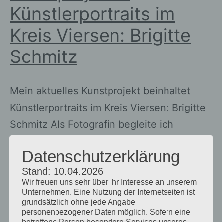
Künstlerportraits im
Kreis Viersen: Brigitte
Schmitz
Mein aktuelles Kunstprojekt beinhaltet
Künstlerportraits im Kreis Viersen: Brigitte
Schmitz Als Fotografin begleite ich
Künstler:innen im Moment des Schaffens
Datenschutzerklärung
und halte fest, was zwischen Idee und
Stand: 10.04.2026
fertigem Werk passiert. Die Serie enthält
Wir freuen uns sehr über Ihr Interesse an unserem
Bilder des kreativen Prozesses und einige
Unternehmen. Eine Nutzung der Internetseiten ist
grundsätzlich ohne jede Angabe
Interviewfragen an den jeweiligen
personenbezogener Daten möglich. Sofern eine
betroffene Person besondere Services unseres