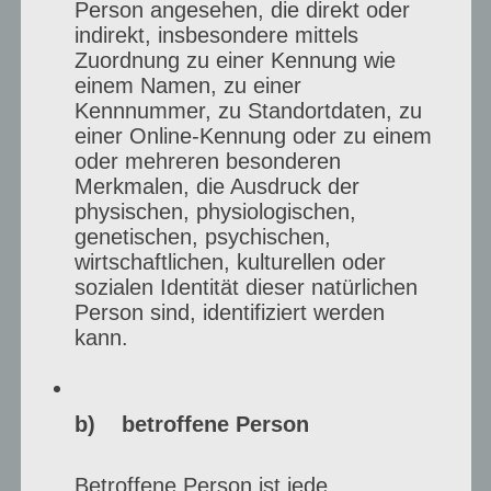
Person angesehen, die direkt oder
Künstlerportraits im Kreis Viersen: Igor
indirekt, insbesondere mittels
Rother Als Fotografin begleite ich
Zuordnung zu einer Kennung wie
einem Namen, zu einer
Künstler:innen im Moment des Schaffens
Kennnummer, zu Standortdaten, zu
und halte fest, was zwischen Idee und
einer Online-Kennung oder zu einem
oder mehreren besonderen
fertigem Werk passiert. Die Serie enthält
Merkmalen, die Ausdruck der
Bilder des kreativen Prozesses und einige
physischen, physiologischen,
genetischen, psychischen,
Interviewfragen an den jeweiligen
wirtschaftlichen, kulturellen oder
Künstler. Bei der Künstlerbörse am 27. und
sozialen Identität dieser natürlichen
Person sind, identifiziert werden
28. Juni 2026 kann man die…
kann.
Kunstprojekt
weiterlesen
–
b) betroffene Person
Künstlerportraits
im
Betroffene Person ist jede