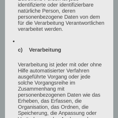
Kreis
identifizierte oder identifizierbare
natürliche Person, deren
Viersen:
personenbezogene Daten von dem
Igor
für die Verarbeitung Verantwortlichen
verarbeitet werden.
Rother
Kunstprojekt –
Künstlerportraits im
c) Verarbeitung
Kreis Viersen: Klaus
Verarbeitung ist jeder mit oder ohne
Müller-Hoberg
Hilfe automatisierter Verfahren
ausgeführte Vorgang oder jede
solche Vorgangsreihe im
Mein aktuelles Kunstprojekt beinhaltet
Zusammenhang mit
personenbezogenen Daten wie das
Künstlerportraits im Kreis Viersen: Klaus
Erheben, das Erfassen, die
Müller-Hoberg Als Fotografin begleite ich
Organisation, das Ordnen, die
Speicherung, die Anpassung oder
Künstler:innen im Moment des Schaffens