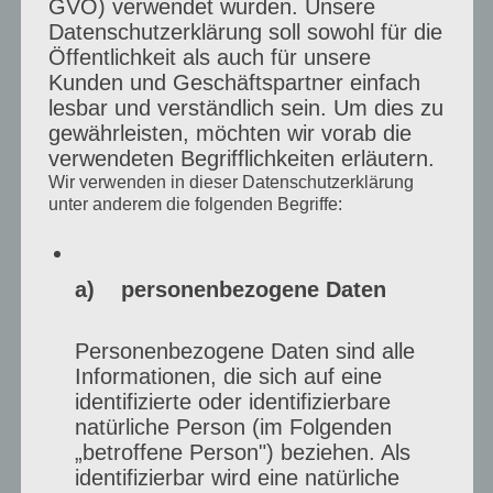
GVO) verwendet wurden. Unsere
–
Datenschutzerklärung soll sowohl für die
Künstlerportraits
Öffentlichkeit als auch für unsere
Kunden und Geschäftspartner einfach
im
lesbar und verständlich sein. Um dies zu
Kreis
gewährleisten, möchten wir vorab die
verwendeten Begrifflichkeiten erläutern.
Viersen:
Wir verwenden in dieser Datenschutzerklärung
Norbert
unter anderem die folgenden Begriffe:
Bovie
Kunstprojekt –
a) personenbezogene Daten
Künstlerportraits im
Kreis Viersen: Igor
Personenbezogene Daten sind alle
Informationen, die sich auf eine
Rother
identifizierte oder identifizierbare
natürliche Person (im Folgenden
„betroffene Person") beziehen. Als
Mein aktuelles Kunstprojekt beinhaltet
identifizierbar wird eine natürliche