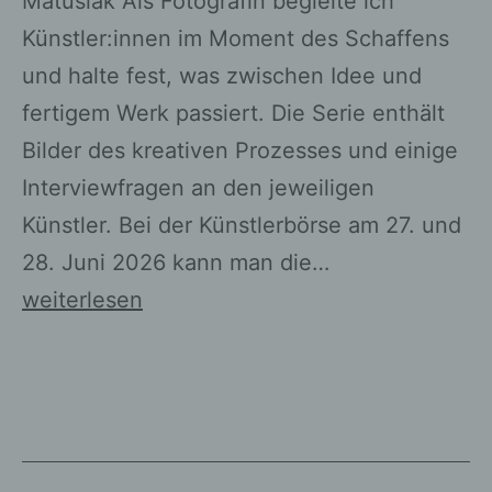
Matusiak Als Fotografin begleite ich
Künstler:innen im Moment des Schaffens
und halte fest, was zwischen Idee und
fertigem Werk passiert. Die Serie enthält
Bilder des kreativen Prozesses und einige
Interviewfragen an den jeweiligen
Künstler. Bei der Künstlerbörse am 27. und
28. Juni 2026 kann man die…
Kunstprojekt
weiterlesen
–
Künstlerportraits
im
Kreis
Viersen: