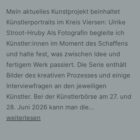
Empfänger ist eine natürliche oder
Mein aktuelles Kunstprojekt beinhaltet
juristische Person, Behörde,
Einrichtung oder andere Stelle, der
Künstlerportraits im Kreis Viersen: Ulrike
personenbezogene Daten offengelegt
Stroot-Hruby Als Fotografin begleite ich
werden, unabhängig davon, ob es
sich bei ihr um einen Dritten handelt
Künstler:innen im Moment des Schaffens
oder nicht. Behörden, die im Rahmen
und halte fest, was zwischen Idee und
eines bestimmten
fertigem Werk passiert. Die Serie enthält
Untersuchungsauftrags nach dem
Unionsrecht oder dem Recht der
Bilder des kreativen Prozesses und einige
Mitgliedstaaten möglicherweise
Interviewfragen an den jeweiligen
personenbezogene Daten erhalten,
gelten jedoch nicht als Empfänger.
Künstler. Bei der Künstlerbörse am 27. und
28. Juni 2026 kann man die…
Kunstprojekt
weiterlesen
j) Dritter
–
Dritter ist eine natürliche oder
Künstlerportraits