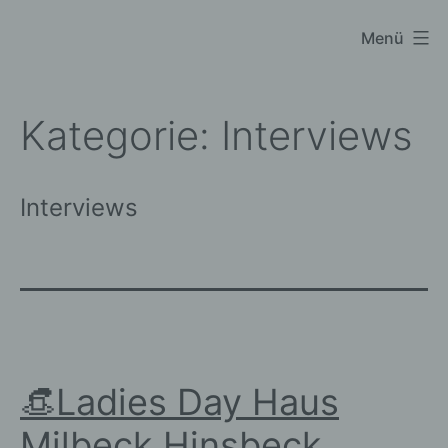
Zum
Menü
Black
Inhalt
Sparrow
springen
Photography
Kategorie:
Interviews
Interviews
👒Ladies Day Haus
Milbeck Hinsbeck