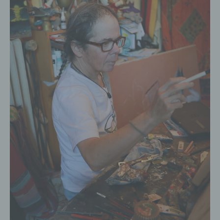
h) Auftragsverarbeiter
Auftragsverarbeiter ist eine natürliche
oder juristische Person, Behörde,
Einrichtung oder andere Stelle, die
personenbezogene Daten im Auftrag
des Verantwortlichen verarbeitet.
i) Empfänger
Empfänger ist eine natürliche oder
juristische Person, Behörde,
Einrichtung oder andere Stelle, der
personenbezogene Daten offengelegt
werden, unabhängig davon, ob es
sich bei ihr um einen Dritten handelt
oder nicht. Behörden, die im Rahmen