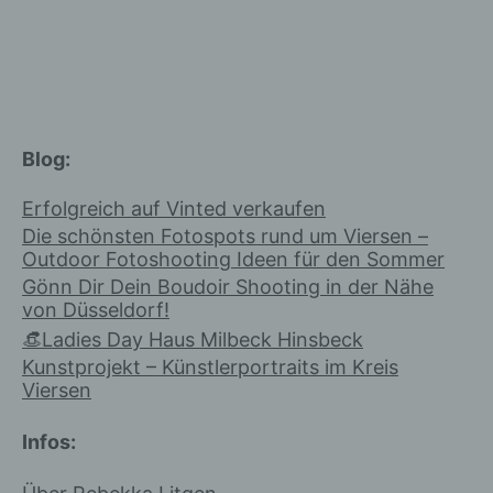
andere Softwareprogramme gelöscht werden. Dies
ist in allen gängigen Internetbrowsern möglich.
Deaktiviert die betroffene Person die Setzung von
Cookies in dem genutzten Internetbrowser, sind
unter Umständen nicht alle Funktionen unserer
Internetseite vollumfänglich nutzbar.
Blog:
Erfassung von allgemeinen Daten
und Informationen
Erfolgreich auf Vinted verkaufen
Die schönsten Fotospots rund um Viersen –
Die Internetseite erfasst mit jedem
Outdoor Fotoshooting Ideen für den Sommer
Aufruf der Internetseite durch eine
Gönn Dir Dein Boudoir Shooting in der Nähe
betroffene Person oder ein
von Düsseldorf!
automatisiertes System eine Reihe von
👒Ladies Day Haus Milbeck Hinsbeck
allgemeinen Daten und Informationen.
Kunstprojekt – Künstlerportraits im Kreis
Diese allgemeinen Daten und
Viersen
Informationen werden in den Logfiles
des Servers gespeichert. Erfasst
Infos:
werden können die (1) verwendeten
Browsertypen und Versionen, (2) das