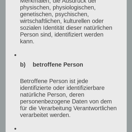
Merkmalen, die Ausdruck der
physischen, physiologischen,
genetischen, psychischen,
wirtschaftlichen, kulturellen oder
sozialen Identität dieser natürlichen
Person sind, identifiziert werden
kann.
b) betroffene Person
KI & künstlerische
Arbeit
Betroffene Person ist jede
identifizierte oder identifizierbare
Wie stehst du zu Künstlicher Intelligenz
natürliche Person, deren
personenbezogene Daten von dem
(KI) Kunst, verändert sie deine
für die Verarbeitung Verantwortlichen
Arbeitsweise?
verarbeitet werden.
Ki ist der Albtraum, die Bilder sind Tot.