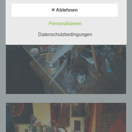
Verantwortlicher oder für die
✕ Ablehnen
Verarbeitung Verantwortlicher ist die
natürliche oder juristische Person,
Personalisieren
Behörde, Einrichtung oder andere
Stelle, die allein oder gemeinsam mit
Datenschutzbedingungen
anderen über die Zwecke und Mittel
der Verarbeitung von
personenbezogenen Daten
entscheidet. Sind die Zwecke und
Mittel dieser Verarbeitung durch das
Unionsrecht oder das Recht der
Mitgliedstaaten vorgegeben, so kann
der Verantwortliche beziehungsweise
können die bestimmten Kriterien
seiner Benennung nach dem
Unionsrecht oder dem Recht der
Mitgliedstaaten vorgesehen werden.