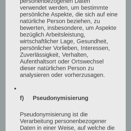
personenbezogenen Daten
verwendet werden, um bestimmte
persönliche Aspekte, die sich auf eine
natürliche Person beziehen, zu
bewerten, insbesondere, um Aspekte
bezüglich Arbeitsleistung,
Botschaft & Ausdruck
wirtschaftlicher Lage, Gesundheit,
persönlicher Vorlieben, Interessen,
Was ist deine Botschaft mit deiner Kunst?
Zuverlässigkeit, Verhalten,
Aufenthaltsort oder Ortswechsel
Was willst du ausdrücken oder
dieser natürlichen Person zu
vermitteln?
analysieren oder vorherzusagen.
Darüber denke ich nicht nach, ich male
einfach.
f) Pseudonymisierung
Pseudonymisierung ist die
Verarbeitung personenbezogener
Daten in einer Weise, auf welche die