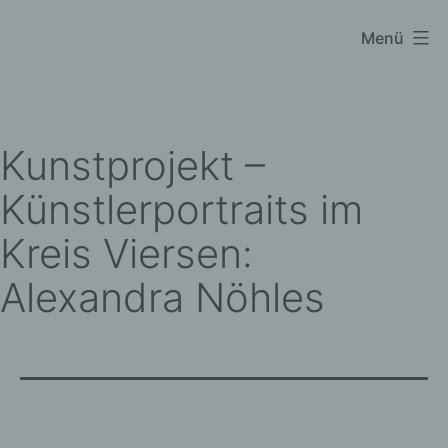
Zum
Menü
Black
Inhalt
Sparrow
springen
Photography
Kunstprojekt –
Künstlerportraits im
Kreis Viersen:
Alexandra Nöhles