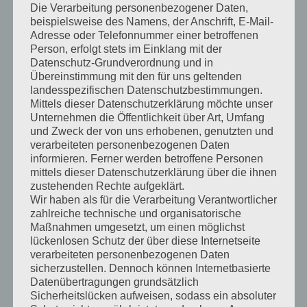
Die Verarbeitung personenbezogener Daten,
beispielsweise des Namens, der Anschrift, E-Mail-
Adresse oder Telefonnummer einer betroffenen
Lernen durch Kunst
Person, erfolgt stets im Einklang mit der
Datenschutz-Grundverordnung und in
Übereinstimmung mit den für uns geltenden
Was hat dich die Kunst über dich selbst
landesspezifischen Datenschutzbestimmungen.
Mittels dieser Datenschutzerklärung möchte unser
gelehrt?
Unternehmen die Öffentlichkeit über Art, Umfang
und Zweck der von uns erhobenen, genutzten und
verarbeiteten personenbezogenen Daten
Nicht aufgeben, das habe ich allerdings
informieren. Ferner werden betroffene Personen
mittels dieser Datenschutzerklärung über die ihnen
vom Radsport gelernt.
zustehenden Rechte aufgeklärt.
Ex Radprofi.
Wir haben als für die Verarbeitung Verantwortlicher
zahlreiche technische und organisatorische
Maßnahmen umgesetzt, um einen möglichst
lückenlosen Schutz der über diese Internetseite
verarbeiteten personenbezogenen Daten
sicherzustellen. Dennoch können Internetbasierte
Datenübertragungen grundsätzlich
Sicherheitslücken aufweisen, sodass ein absoluter