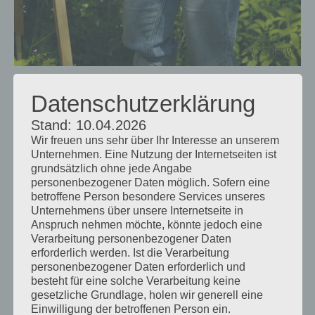
Datenschutzerklärung
Blockaden & Umgang
Stand: 10.04.2026
damit
Wir freuen uns sehr über Ihr Interesse an unserem
Unternehmen. Eine Nutzung der Internetseiten ist
Gibt es etwas, das dich regelmäßig
grundsätzlich ohne jede Angabe
personenbezogener Daten möglich. Sofern eine
blockiert und wie gehst du damit um?
betroffene Person besondere Services unseres
Unternehmens über unsere Internetseite in
Anspruch nehmen möchte, könnte jedoch eine
Verarbeitung personenbezogener Daten
Ich kaufe mir ein Bastelflugzeug und baue
erforderlich werden. Ist die Verarbeitung
es zusammen, das wird so langweilig mit
personenbezogener Daten erforderlich und
besteht für eine solche Verarbeitung keine
der Zeit, das ich wieder malen will und
gesetzliche Grundlage, holen wir generell eine
Einwilligung der betroffenen Person ein.
kann.