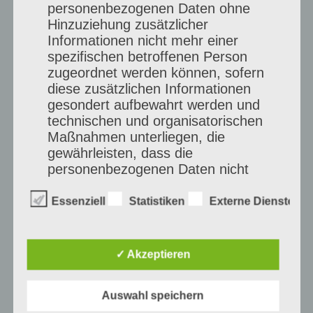
personenbezogenen Daten ohne
Hinzuziehung zusätzlicher
Informationen nicht mehr einer
spezifischen betroffenen Person
zugeordnet werden können, sofern
diese zusätzlichen Informationen
gesondert aufbewahrt werden und
technischen und organisatorischen
Maßnahmen unterliegen, die
gewährleisten, dass die
personenbezogenen Daten nicht
einer identifizierten oder
identifizierbaren natürlichen Person
Essenziell
Statistiken
Externe Dienste
zugewiesen werden.
✓ Akzeptieren
g) Verantwortlicher oder für die
Verarbeitung Verantwortlicher
Auswahl speichern