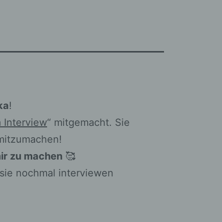
ka
!
 Interview
“ mitgemacht. Sie
t mitzumachen!
mir zu machen
🥰
 sie nochmal interviewen