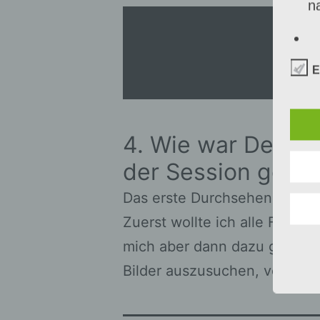
n
b
E
Be
i
p
4. Wie war Dein Ge
V
der Session gese
Das erste Durchsehen der Fo
c
Zuerst wollte ich alle Fotos
mich aber dann dazu gebracht
V
V
Bilder auszusuchen, von den
V
p
E