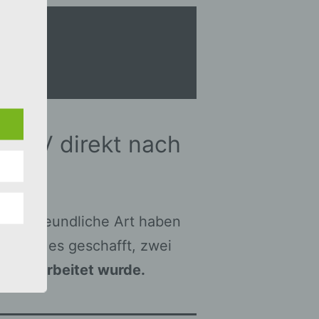
e
ung
em TV direkt nach
 ihre freundliche Art haben
h habe es geschafft, zwei
erter
was bearbeitet wurde.