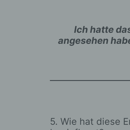
S
A
O
a
Ich hatte da
V
V
angesehen habe,
d
E
g
i
e
5. Wie hat diese 
P