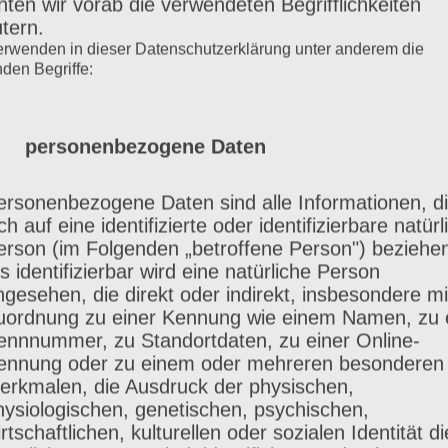
ten wir vorab die verwendeten Begrifflichkeiten
utern.
erwenden in dieser Datenschutzerklärung unter anderem die
nden Begriffe:
 größte Sorge/Bedenken vor 
s ich zu dick bin, um schöne Fotos zu bekomm
) personenbezogene Daten
eringes Selbstwertgefühl noch mehr geknickt wi
ersonenbezogene Daten sind alle Informationen, d
ch auf eine identifizierte oder identifizierbare natürl
erson (im Folgenden „betroffene Person") beziehe
s identifizierbar wird eine natürliche Person
ngesehen, die direkt oder indirekt, insbesondere mi
eim Shooting am meisten übe
uordnung zu einer Kennung wie einem Namen, zu 
ennnummer, zu Standortdaten, zu einer Online-
tliche Art von Rebekka. Sie hat mir meine Äng
ennung oder zu einem oder mehreren besonderen
erkmalen, die Ausdruck der physischen,
t.
hysiologischen, genetischen, psychischen,
rtschaftlichen, kulturellen oder sozialen Identität d