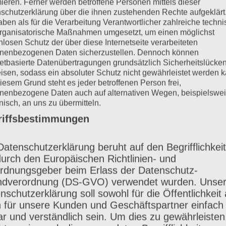
mieren. Ferner werden betroffene Personen mittels dieser
schutzerklärung über die ihnen zustehenden Rechte aufgeklärt
aben als für die Verarbeitung Verantwortlicher zahlreiche techn
rganisatorische Maßnahmen umgesetzt, um einen möglichst
nlosen Schutz der über diese Internetseite verarbeiteten
nenbezogenen Daten sicherzustellen. Dennoch können
netbasierte Datenübertragungen grundsätzlich Sicherheitslücke
ngelika im zweiten 
isen, sodass ein absoluter Schutz nicht gewährleistet werden k
iesem Grund steht es jeder betroffenen Person frei,
nenbezogene Daten auch auf alternativen Wegen, beispielswe
onisch, an uns zu übermitteln.
spiriert, ein Fotoshooting bei
riffsbestimmungen
Datenschutzerklärung beruht auf den Begrifflichkei
durch den Europäischen Richtlinien- und
grafieren lassen. Schon Wochen/Monate vor de
rdnungsgeber beim Erlass der Datenschutz-
grafen beobachtet – alle Fotos waren bearbeitet
dverordnung (DS-GVO) verwendet wurden. Unse
nschutzerklärung soll sowohl für die Öffentlichkeit 
n Rebekka gesehen und war fasziniert von den
 für unsere Kunden und Geschäftspartner einfach
erauszufinden, ob sie mich so fotografieren ka
ar und verständlich sein. Um dies zu gewährleisten