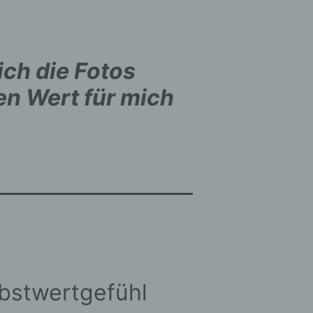
ine
ie
ich die Fotos
die
en Wert für mich
el,
lbstwertgefühl
g