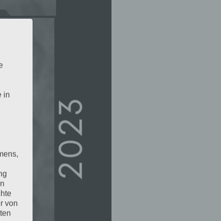
e
 in
mens,
ng
en
chte
r von
ten