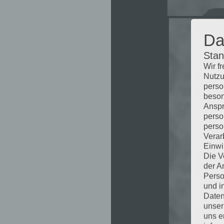
Da
Stan
Wir f
Nutzu
perso
beson
Anspr
perso
perso
Verar
Einwi
Die V
der A
Perso
und i
Daten
unser
uns e