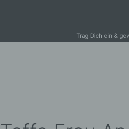
Trag Dich ein & ge
Zum
Inhalt
springen
Black
Sparrow
Photography