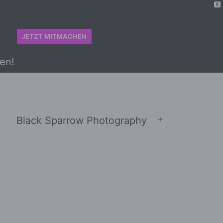
X
JETZT MITMACHEN
en!
Black Sparrow Photography
Menü
öffnen