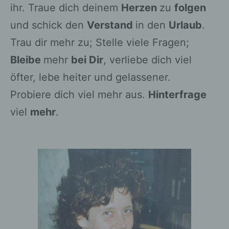
besteht, dass diese
ihr. Traue dich deinem
Herzen
zu
folgen
personenbezogenen Daten
und schick den
Verstand
in den
Urlaub
.
verwendet werden, um bestimmte
persönliche Aspekte, die sich auf eine
Trau dir mehr zu; Stelle viele Fragen;
natürliche Person beziehen, zu
Bleibe
mehr
bei Dir
, verliebe dich viel
bewerten, insbesondere, um Aspekte
bezüglich Arbeitsleistung,
öfter, lebe heiter und gelassener.
wirtschaftlicher Lage, Gesundheit,
Probiere dich viel mehr aus.
Hinterfrage
persönlicher Vorlieben, Interessen,
Zuverlässigkeit, Verhalten,
viel
mehr
.
Aufenthaltsort oder Ortswechsel
dieser natürlichen Person zu
analysieren oder vorherzusagen.
f) Pseudonymisierung
Pseudonymisierung ist die
Verarbeitung personenbezogener