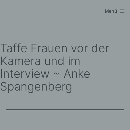
Zum
Menü
Black
Inhalt
Sparrow
springen
Photography
Taffe Frauen vor der
Kamera und im
Interview ~ Anke
Spangenberg