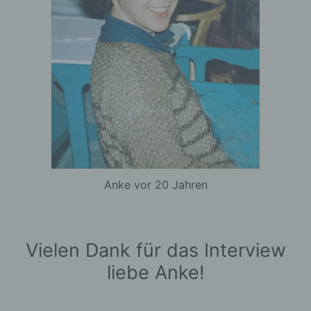
Daten in einer Weise, auf welche die
personenbezogenen Daten ohne
Hinzuziehung zusätzlicher
Informationen nicht mehr einer
spezifischen betroffenen Person
zugeordnet werden können, sofern
diese zusätzlichen Informationen
gesondert aufbewahrt werden und
technischen und organisatorischen
Maßnahmen unterliegen, die
gewährleisten, dass die
personenbezogenen Daten nicht
Anke vor 20 Jahren
einer identifizierten oder
identifizierbaren natürlichen Person
zugewiesen werden.
Vielen Dank für das Interview
liebe Anke!
g) Verantwortlicher oder für die
Verarbeitung Verantwortlicher