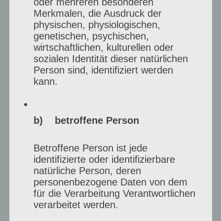
oder mehreren besonderen
Merkmalen, die Ausdruck der
physischen, physiologischen,
genetischen, psychischen,
wirtschaftlichen, kulturellen oder
sozialen Identität dieser natürlichen
Person sind, identifiziert werden
kann.
b) betroffene Person
Betroffene Person ist jede
identifizierte oder identifizierbare
natürliche Person, deren
3. Was ist das Beste am
personenbezogene Daten von dem
für die Verarbeitung Verantwortlichen
Älter werden?
verarbeitet werden.
In meiner Wahrnehmung ist
das Leben