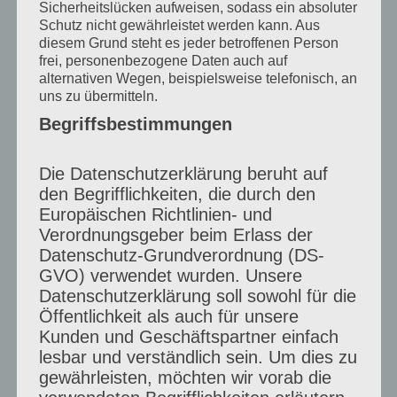
Sicherheitslücken aufweisen, sodass ein absoluter
Das hat
alles nachgelassen
als ich
Schutz nicht gewährleistet werden kann. Aus
diesem Grund steht es jeder betroffenen Person
persönliche Herausforderungen hatte, wo
frei, personenbezogene Daten auch auf
ich vermehrt Zucker zu mir nahm. Jetzt
alternativen Wegen, beispielsweise telefonisch, an
uns zu übermitteln.
nehme
ich
mich
in meiner
Fülle mehr an
,
Begriffsbestimmungen
werde es aber immer wieder versuchen
abzunehmen, denn jetzt ist es mir definitiv
Die Datenschutzerklärung beruht auf
den Begrifflichkeiten, die durch den
zu viele Kilos auf den Rippen.
Europäischen Richtlinien- und
Verordnungsgeber beim Erlass der
Auf der anderen Seite sehe ich mehr die
Datenschutz-Grundverordnung (DS-
GVO) verwendet wurden. Unsere
Persönlichkeit des Menschen
und das ist
Datenschutzerklärung soll sowohl für die
viel wichtiger
geworden, denn darauf
Öffentlichkeit als auch für unsere
Kunden und Geschäftspartner einfach
kommt es im Grunde an.
lesbar und verständlich sein. Um dies zu
gewährleisten, möchten wir vorab die