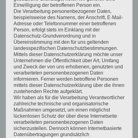
zu
verzeihen
.
Einwilligung der betroffenen Person ein.
Die Verarbeitung personenbezogener Daten,
beispielsweise des Namens, der Anschrift, E-Mail-
Adresse oder Telefonnummer einer betroffenen
2. Wie stehts um Dein
Person, erfolgt stets im Einklang mit der
Datenschutz-Grundverordnung und in
Körperbewusstsein /
Übereinstimmung mit den für uns geltenden
landesspezifischen Datenschutzbestimmungen.
Körperakzeptanz und hat
Mittels dieser Datenschutzerklärung möchte unser
Unternehmen die Öffentlichkeit über Art, Umfang
sich das im Laufe deines
und Zweck der von uns erhobenen, genutzten und
Lebens verändert?
verarbeiteten personenbezogenen Daten
informieren. Ferner werden betroffene Personen
mittels dieser Datenschutzerklärung über die ihnen
zustehenden Rechte aufgeklärt.
Eine
sportliche Figur
war mir immer
Wir haben als für die Verarbeitung Verantwortlicher
wichtig
und war auch fast immer in
zahlreiche technische und organisatorische
Maßnahmen umgesetzt, um einen möglichst
Bewegung. Meistens durch
Tanz
oder
lückenlosen Schutz der über diese Internetseite
verarbeiteten personenbezogenen Daten
Sport
. Hatte mich auch über die Figur
sicherzustellen. Dennoch können Internetbasierte
identifiziert.
Datenübertragungen grundsätzlich