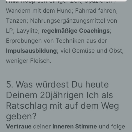
Hula Hoop
seit einiger Zeit; Spazieren /
Wandern mit dem Hund; Fahrrad fahren;
Tanzen; Nahrungsergänzungsmittel von
d) Einschränkung der
Verarbeitung
LP; Lavylite;
regelmäßige Coachings
;
Erprobungen von Techniken aus der
Einschränkung der Verarbeitung ist
Impulsausbildung
; viel Gemüse und Obst,
die Markierung gespeicherter
personenbezogener Daten mit dem
weniger Fleisch.
Ziel, ihre künftige Verarbeitung
einzuschränken.
5. Was würdest Du heute
Deinem 20jährigen Ich als
e) Profiling
Ratschlag mit auf dem Weg
Profiling ist jede Art der
geben?
automatisierten Verarbeitung
Vertraue
deiner
inneren Stimme
und folge
personenbezogener Daten, die darin