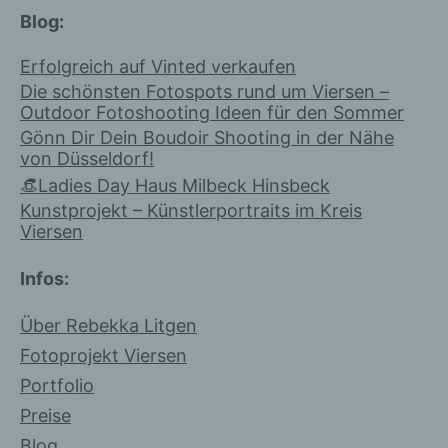
Blog:
h) Auftragsverarbeiter
Erfolgreich auf Vinted verkaufen
Die schönsten Fotospots rund um Viersen –
Auftragsverarbeiter ist eine natürliche
Outdoor Fotoshooting Ideen für den Sommer
oder juristische Person, Behörde,
Gönn Dir Dein Boudoir Shooting in der Nähe
Einrichtung oder andere Stelle, die
von Düsseldorf!
personenbezogene Daten im Auftrag
👒Ladies Day Haus Milbeck Hinsbeck
des Verantwortlichen verarbeitet.
Kunstprojekt – Künstlerportraits im Kreis
Viersen
i) Empfänger
Infos:
Über Rebekka Litgen
Empfänger ist eine natürliche oder
juristische Person, Behörde,
Fotoprojekt Viersen
Einrichtung oder andere Stelle, der
Portfolio
personenbezogene Daten offengelegt
Preise
werden, unabhängig davon, ob es
sich bei ihr um einen Dritten handelt
Blog