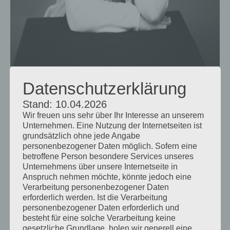
Datenschutzerklärung
Stand: 10.04.2026
Wir freuen uns sehr über Ihr Interesse an unserem
1. Was hilft Dir, Dich schön
Unternehmen. Eine Nutzung der Internetseiten ist
grundsätzlich ohne jede Angabe
und stark zu fühlen?
personenbezogener Daten möglich. Sofern eine
betroffene Person besondere Services unseres
Ich
lache gerne
und
aus vollem Herzen
.
Unternehmens über unsere Internetseite in
Anspruch nehmen möchte, könnte jedoch eine
Gute Freunde
, die da sind für mich und
Verarbeitung personenbezogener Daten
umgekehrt.
Nahrhafte Nahrung. Sonne.
erforderlich werden. Ist die Verarbeitung
personenbezogener Daten erforderlich und
Bei mir sein zu können. Mir
meine Fehler
besteht für eine solche Verarbeitung keine
gesetzliche Grundlage, holen wir generell eine